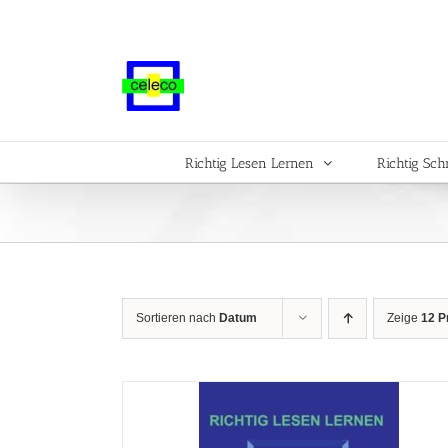
Zum
Inhalt
springen
Richtig Lesen Lernen
Richtig Sch
Sortieren nach
Datum
Zeige
12 P