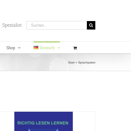
Suche
 Spezialist
nach:
Shop
Deutsch
Start
»
Sprachpaket