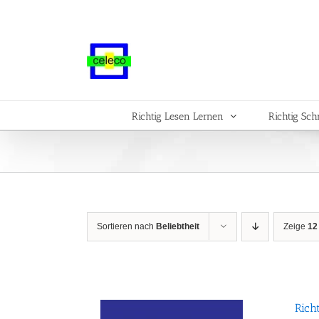
Zum
Inhalt
springen
Richtig Lesen Lernen
Richtig Sch
Sortieren nach
Beliebtheit
Zeige
12
Rich