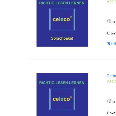
€
29,
Übun
Erwei
In 
Rich
€
29,
Übun
Erwei