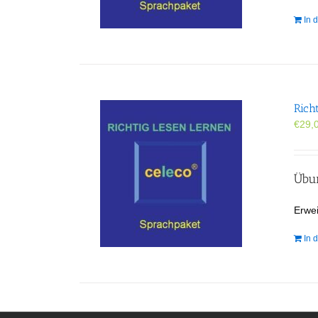
In 
Rich
€
29,
Übun
Erwei
In 