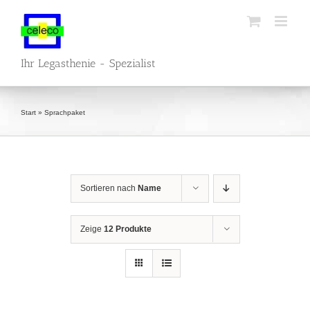
Zum
Inhalt
springen
Ihr Legasthenie - Spezialist
Start
»
Sprachpaket
Sortieren nach
Name
Zeige
12 Produkte