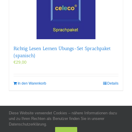
Richtig Lesen Lernen Übungs-Set Sprachpaket
(spanisch)
€
29,00
In den Warenkorb
Details
Diese Website verwendet Cookies – nähere Informationen dazu
Allgemeine Geschäftsbedingungen
-
Impressum
-
Datenschutz
-
und zu Ihren Rechten als Benutzer finden Sie in unserer
Kontakt
- Copyright celeco®
Datenschutzerklärung.