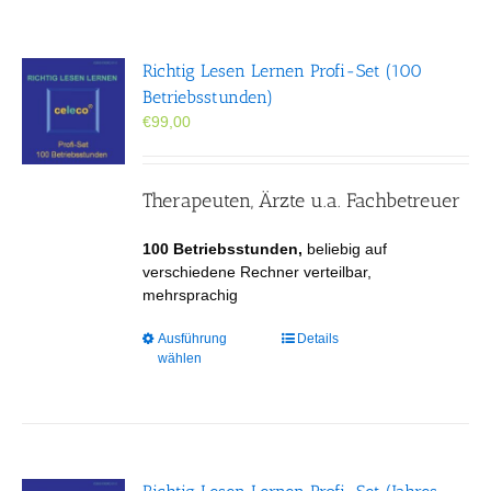
Richtig Lesen Lernen Profi-Set (100
Betriebsstunden)
€
99,00
Therapeuten, Ärzte u.a. Fachbetreuer
100 Betriebsstunden,
beliebig auf
verschiedene Rechner verteilbar,
mehrsprachig
Dieses
Ausführung
Details
wählen
Produkt
weist
mehrere
Varianten
auf.
Die