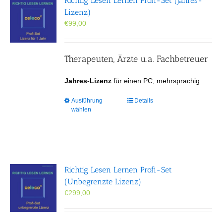
Richtig Lesen Lernen Profi-Set (Jahres-
Optionen
Lizenz)
können
€
99,00
auf
der
Produktseite
gewählt
Therapeuten, Ärzte u.a. Fachbetreuer
werden
Jahres-Lizenz
für einen PC, mehrsprachig
Dieses
Ausführung
Details
wählen
Produkt
weist
mehrere
Varianten
auf.
Die
Richtig Lesen Lernen Profi-Set
Optionen
(Unbegrenzte Lizenz)
können
€
299,00
auf
der
Produktseite