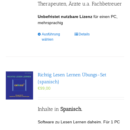
gewählt
Therapeuten, Ärzte u.a. Fachbetreuer
werden
Unbefristet nutzbare Lizenz
für einen PC,
mehrsprachig
Dieses
Ausführung
Details
wählen
Produkt
weist
mehrere
Varianten
auf.
Die
Richtig Lesen Lernen Übungs-Set
Optionen
(spanisch)
können
€
99,00
auf
der
Produktseite
gewählt
Inhalte in
Spanisch.
werden
Software zu Lesen Lernen daheim. Für 1 PC