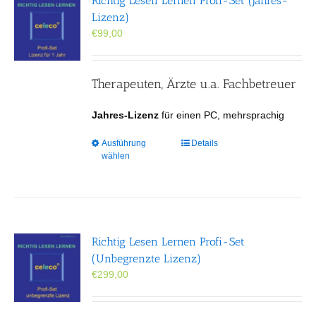
Richtig Lesen Lernen Profi-Set (Jahres-
Optionen
Lizenz)
können
€
99,00
auf
der
Produktseite
gewählt
Therapeuten, Ärzte u.a. Fachbetreuer
werden
Jahres-Lizenz
für einen PC, mehrsprachig
Dieses
Ausführung
Details
wählen
Produkt
weist
mehrere
Varianten
auf.
Die
Richtig Lesen Lernen Profi-Set
Optionen
(Unbegrenzte Lizenz)
können
€
299,00
auf
der
Produktseite