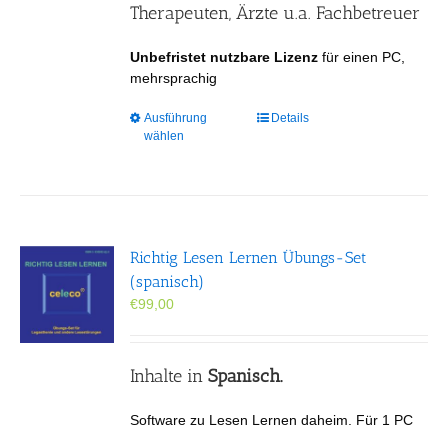
gewählt
Therapeuten, Ärzte u.a. Fachbetreuer
werden
Unbefristet nutzbare Lizenz
für einen PC,
mehrsprachig
Dieses
Ausführung
Details
wählen
Produkt
weist
mehrere
Varianten
auf.
Die
Richtig Lesen Lernen Übungs-Set
Optionen
(spanisch)
können
€
99,00
auf
der
Produktseite
gewählt
Inhalte in
Spanisch.
werden
Software zu Lesen Lernen daheim. Für 1 PC