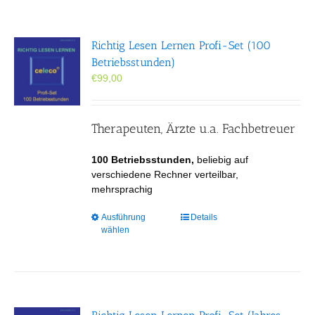
Richtig Lesen Lernen Profi-Set (100
Betriebsstunden)
€
99,00
Therapeuten, Ärzte u.a. Fachbetreuer
100 Betriebsstunden,
beliebig auf
verschiedene Rechner verteilbar,
mehrsprachig
Dieses
Ausführung
Details
wählen
Produkt
weist
mehrere
Varianten
auf.
Die