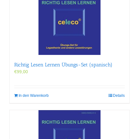
Richtig Lesen Lernen Übungs-Set (spanisch)
€
99,00
In den Warenkorb
Details