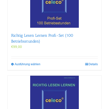
Richtig Lesen Lernen Profi-Set (100
Betriebsstunden)
€
99,00
Dieses
Ausführung wählen
Details
Produkt
weist
mehrere
Varianten
auf.
Die
Optionen
können