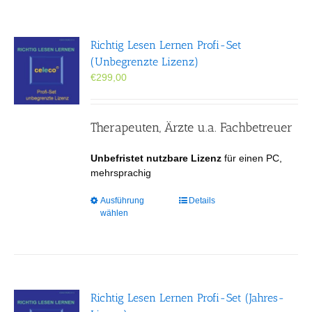
Richtig Lesen Lernen Profi-Set
(Unbegrenzte Lizenz)
€
299,00
Therapeuten, Ärzte u.a. Fachbetreuer
Unbefristet nutzbare Lizenz
für einen PC,
mehrsprachig
Dieses
Ausführung
Details
wählen
Produkt
weist
mehrere
Varianten
auf.
Die
Richtig Lesen Lernen Profi-Set (Jahres-
Optionen