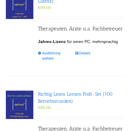
Lizenz)
können
€
99,00
auf
der
Produktseite
gewählt
Therapeuten, Ärzte u.a. Fachbetreuer
werden
Jahres-Lizenz
für einen PC, mehrsprachig
Dieses
Ausführung
Details
wählen
Produkt
weist
mehrere
Varianten
auf.
Die
Richtig Lesen Lernen Profi-Set (100
Optionen
Betriebsstunden)
können
€
99,00
auf
der
Produktseite
gewählt
Therapeuten, Ärzte u.a. Fachbetreuer