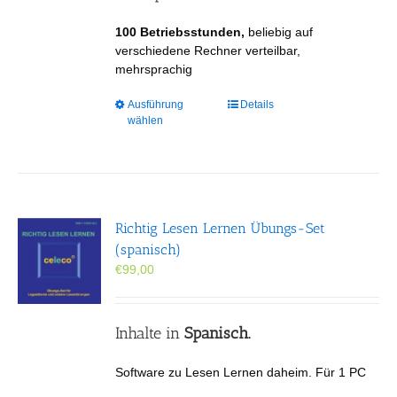
werden
100 Betriebsstunden,
beliebig auf
verschiedene Rechner verteilbar,
mehrsprachig
Dieses
Ausführung
Details
wählen
Produkt
weist
mehrere
Varianten
auf.
Die
Richtig Lesen Lernen Übungs-Set
Optionen
(spanisch)
können
€
99,00
auf
der
Produktseite
gewählt
Inhalte in
Spanisch.
werden
Software zu Lesen Lernen daheim. Für 1 PC