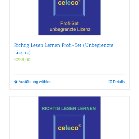
Optionen
können
auf
der
Produktseite
gewählt
werden
Richtig Lesen Lernen Profi-Set (Unbegrenzte
Lizenz)
€
299,00
Dieses
Ausführung wählen
Details
Produkt
weist
mehrere
Varianten
auf.
Die
Optionen
können