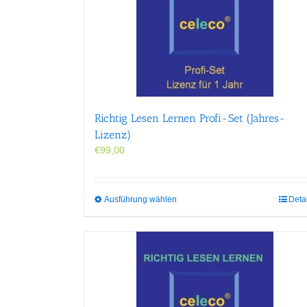
Richtig Lesen Lernen Profi-Set (Jahres-
Lizenz)
€
99,00
Dieses
Ausführung wählen
Deta
Produkt
weist
mehrere
Varianten
auf.
Die
Optionen