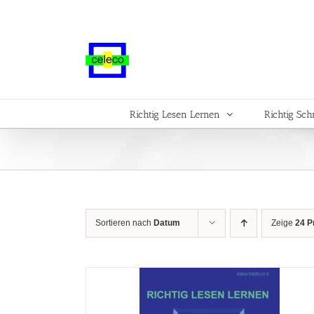
Zum
Inhalt
springen
Richtig Lesen Lernen
Richtig Sch
Sortieren nach
Datum
Zeige
24 P