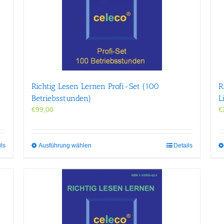
Richtig Lesen Lernen Profi-Set (100
R
Betriebsstunden)
L
€
99,00
€
Dieses
ils
Ausführung wählen
Details
Produkt
weist
mehrere
Varianten
auf.
Die
Optionen