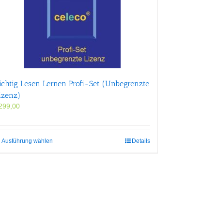
ichtig Lesen Lernen Profi-Set (Unbegrenzte
izenz)
299,00
Dieses
Ausführung wählen
Details
Produkt
weist
mehrere
Varianten
auf.
Die
Optionen