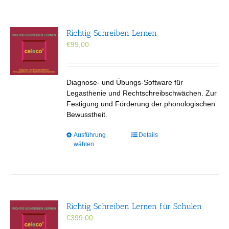
Richtig Schreiben Lernen
€
99,00
Diagnose- und Übungs-Software für
Legasthenie und Rechtschreibschwächen. Zur
Festigung und Förderung der phonologischen
Bewusstheit.
Dieses
Ausführung
Details
wählen
Produkt
weist
mehrere
Varianten
auf.
Die
Richtig Schreiben Lernen für Schulen
Optionen
€
399,00
können