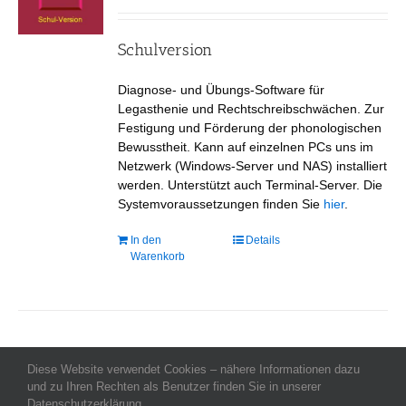
auf
der
Produktseite
Schulversion
gewählt
werden
Diagnose- und Übungs-Software für
Legasthenie und Rechtschreibschwächen. Zur
Festigung und Förderung der phonologischen
Bewusstheit. Kann auf einzelnen PCs uns im
Netzwerk (Windows-Server und NAS) installiert
werden. Unterstützt auch Terminal-Server. Die
Systemvoraussetzungen finden Sie
hier
.
In den
Details
Warenkorb
Diese Website verwendet Cookies – nähere Informationen dazu
Allgemeine Geschäftsbedingungen
-
Impressum
-
Datenschutz
-
und zu Ihren Rechten als Benutzer finden Sie in unserer
Kontakt
- Copyright celeco®
Datenschutzerklärung.