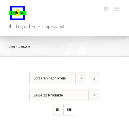
Zum
Inhalt
springen
Ihr Legasthenie - Spezialist
Start
»
Software
Sortieren nach
Preis
Zeige
12 Produkte