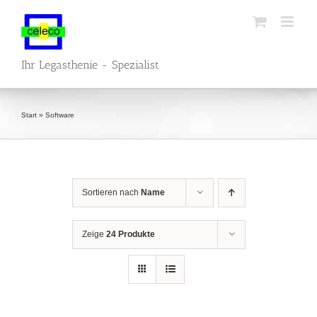
Zum
Inhalt
springen
Ihr Legasthenie - Spezialist
Start
»
Software
Sortieren nach
Name
Zeige
24 Produkte