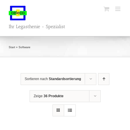
Zum
Inhalt
springen
Ihr Legasthenie - Spezialist
Start
»
Software
Sortieren nach
Standardsortierung
Zeige
36 Produkte