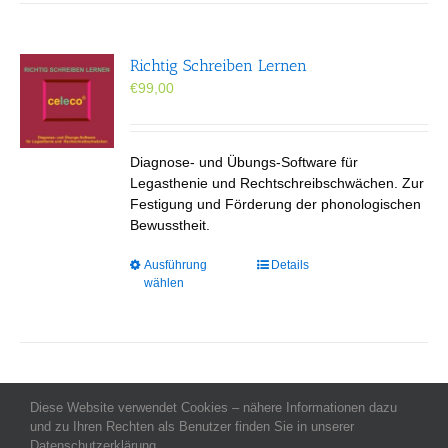
Richtig Schreiben Lernen
€
99,00
Diagnose- und Übungs-Software für
Legasthenie und Rechtschreibschwächen. Zur
Festigung und Förderung der phonologischen
Bewusstheit.
Dieses
Ausführung
Details
wählen
Produkt
weist
mehrere
Varianten
auf.
Die
Diese Website verwendet Cookies – nähere Informationen dazu
Allgemeine Geschäftsbedingungen
-
Impressum
Optionen
-
Datenschutz
-
und zu Ihren Rechten als Benutzer finden Sie in unserer
Kontakt
- Copyright celeco®
können
Datenschutzerklärung.