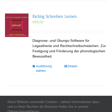
Richtig Schreiben Lernen
€
99,00
Diagnose- und Übungs-Software für
Legasthenie und Rechtschreibschwächen. Zur
Festigung und Förderung der phonologischen
Bewusstheit.
Dieses
Ausführung
Details
wählen
Produkt
weist
mehrere
Varianten
auf.
Die
Diese Website verwendet Cookies – nähere Informationen dazu
Allgemeine Geschäftsbedingungen
-
Impressum
Optionen
-
Datenschutz
-
und zu Ihren Rechten als Benutzer finden Sie in unserer
Kontakt
- Copyright celeco®
können
Datenschutzerklärung.