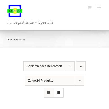
Zum
Inhalt
springen
Ihr Legasthenie - Spezialist
Start
»
Software
Sortieren nach
Beliebtheit
Zeige
24 Produkte