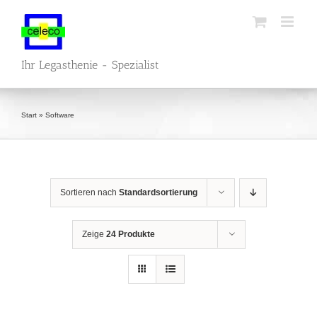
Zum
Inhalt
springen
Ihr Legasthenie - Spezialist
Start
»
Software
Sortieren nach
Standardsortierung
Zeige
24 Produkte