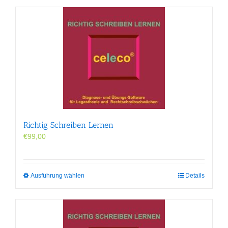
Richtig Schreiben Lernen
€
99,00
Dieses
Ausführung wählen
Details
Produkt
weist
mehrere
Varianten