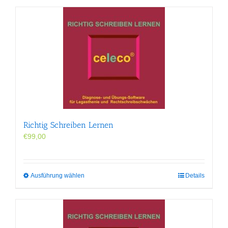
Richtig Schreiben Lernen
€
99,00
Dieses
Ausführung wählen
Details
Produkt
weist
mehrere
Varianten