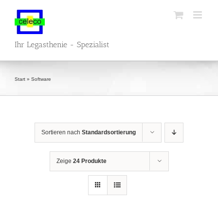
Zum
Inhalt
springen
Ihr Legasthenie - Spezialist
Start
»
Software
Sortieren nach
Standardsortierung
Zeige
24 Produkte