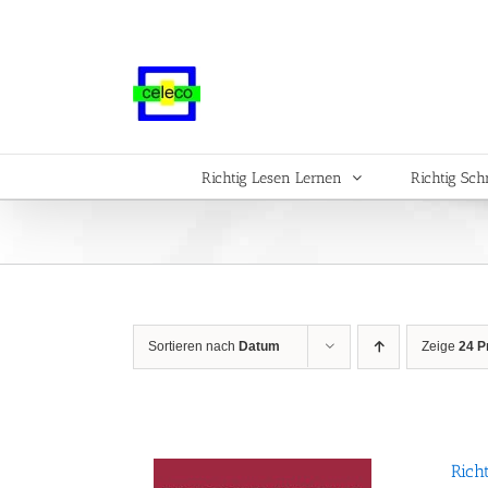
Zum
Inhalt
springen
Richtig Lesen Lernen
Richtig Sch
Sortieren nach
Datum
Zeige
24 P
Rich