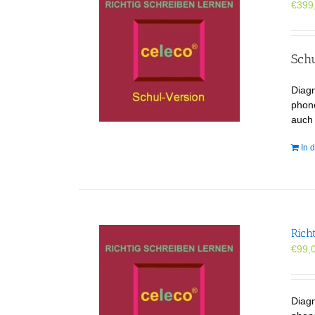
€
399
Sch
Diag
phono
auch
In 
Rich
€
99,
Diag