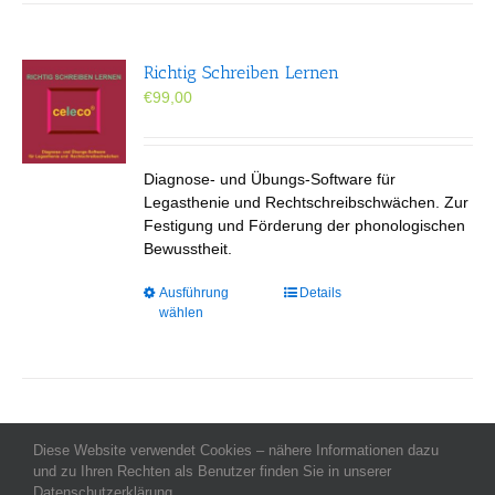
Richtig Schreiben Lernen
€
99,00
Diagnose- und Übungs-Software für
Legasthenie und Rechtschreibschwächen. Zur
Festigung und Förderung der phonologischen
Bewusstheit.
Dieses
Ausführung
Details
wählen
Produkt
weist
mehrere
Varianten
auf.
Die
Diese Website verwendet Cookies – nähere Informationen dazu
Allgemeine Geschäftsbedingungen
-
Impressum
Optionen
-
Datenschutz
-
und zu Ihren Rechten als Benutzer finden Sie in unserer
Kontakt
- Copyright celeco®
können
Datenschutzerklärung.