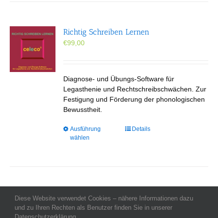
Richtig Schreiben Lernen
€
99,00
Diagnose- und Übungs-Software für
Legasthenie und Rechtschreibschwächen. Zur
Festigung und Förderung der phonologischen
Bewusstheit.
Dieses
Ausführung
Details
wählen
Produkt
weist
mehrere
Varianten
auf.
Die
Diese Website verwendet Cookies – nähere Informationen dazu
Allgemeine Geschäftsbedingungen
-
Impressum
Optionen
-
Datenschutz
-
und zu Ihren Rechten als Benutzer finden Sie in unserer
Kontakt
- Copyright celeco®
können
Datenschutzerklärung.