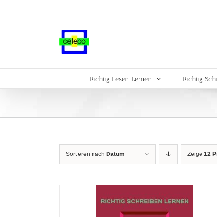
Zum
Inhalt
springen
Richtig Lesen Lernen
Richtig Sch
Sortieren nach
Datum
Zeige
12 P