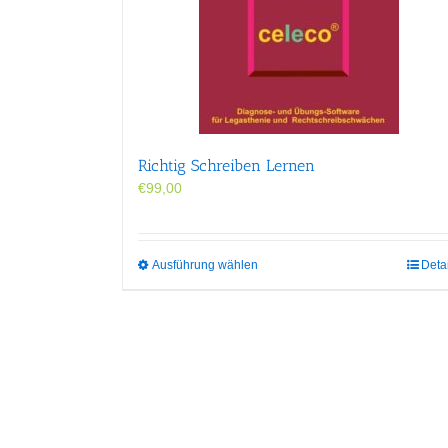
Richtig Schreiben Lernen
€
99,00
Dieses
Ausführung wählen
Deta
Produkt
weist
mehrere
Varianten
auf.
Die
Optionen
können