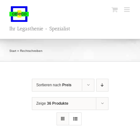
Zum
Inhalt
springen
Ihr Legasthenie - Spezialist
Start
»
Rechtschreiben
Sortieren nach
Preis
Zeige
36 Produkte