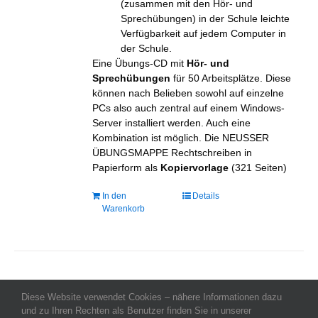
(zusammen mit den Hör- und
Sprechübungen) in der Schule leichte
Verfügbarkeit auf jedem Computer in
der Schule.
Eine Übungs-CD mit
Hör- und
Sprechübungen
für 50 Arbeitsplätze. Diese
können nach Belieben sowohl auf einzelne
PCs also auch zentral auf einem Windows-
Server installiert werden. Auch eine
Kombination ist möglich. Die NEUSSER
ÜBUNGSMAPPE Rechtschreiben in
Papierform als
Kopiervorlage
(321 Seiten)
In den
Details
Warenkorb
Diese Website verwendet Cookies – nähere Informationen dazu
Allgemeine Geschäftsbedingungen
-
Impressum
-
Datenschutz
-
und zu Ihren Rechten als Benutzer finden Sie in unserer
Kontakt
- Copyright celeco®