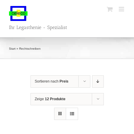
Zum
Inhalt
springen
Ihr Legasthenie - Spezialist
Start
»
Rechtschreiben
Sortieren nach
Preis
Zeige
12 Produkte