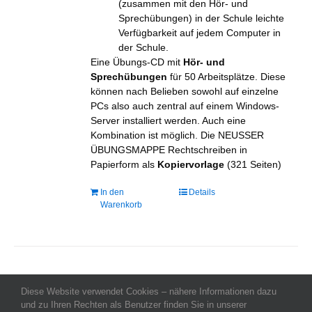
(zusammen mit den Hör- und
Sprechübungen) in der Schule leichte
Verfügbarkeit auf jedem Computer in
der Schule.
Eine Übungs-CD mit
Hör- und
Sprechübungen
für 50 Arbeitsplätze. Diese
können nach Belieben sowohl auf einzelne
PCs also auch zentral auf einem Windows-
Server installiert werden. Auch eine
Kombination ist möglich. Die NEUSSER
ÜBUNGSMAPPE Rechtschreiben in
Papierform als
Kopiervorlage
(321 Seiten)
In den
Details
Warenkorb
Diese Website verwendet Cookies – nähere Informationen dazu
Allgemeine Geschäftsbedingungen
-
Impressum
-
Datenschutz
-
und zu Ihren Rechten als Benutzer finden Sie in unserer
Kontakt
- Copyright celeco®