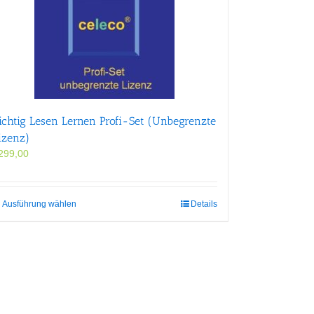
ichtig Lesen Lernen Profi-Set (Unbegrenzte
izenz)
299,00
Dieses
Ausführung wählen
Details
Produkt
weist
mehrere
Varianten
auf.
Die
Optionen