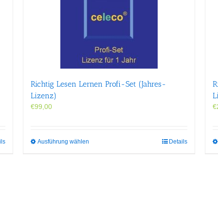
Richtig Lesen Lernen Profi-Set (Jahres-
R
Lizenz)
L
€
99,00
€
Dieses
ils
Ausführung wählen
Details
Produkt
weist
mehrere
Varianten
auf.
Die
Optionen