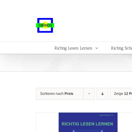
Zum
Inhalt
springen
Richtig Lesen Lernen
Richtig Sch
Sortieren nach
Preis
Zeige
12 P