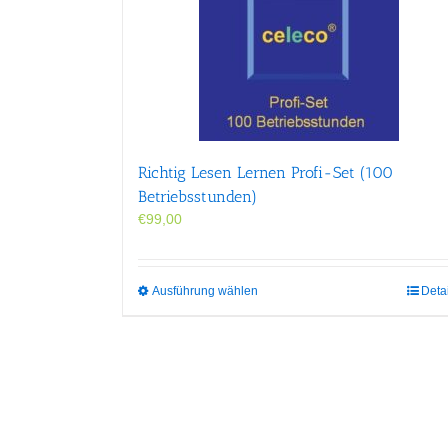
Richtig Lesen Lernen Profi-Set (100
Betriebsstunden)
€
99,00
Dieses
Ausführung wählen
Deta
Produkt
weist
mehrere
Varianten
auf.
Die
Optionen