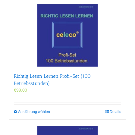
Richtig Lesen Lernen Profi-Set (100
Betriebsstunden)
€
99,00
Dieses
Ausführung wählen
Details
Produkt
weist
mehrere