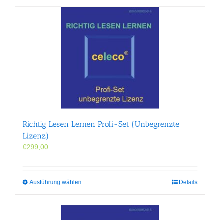
Richtig Lesen Lernen Profi-Set (Unbegrenzte
Lizenz)
€
299,00
Dieses
Ausführung wählen
Details
Produkt
weist
mehrere