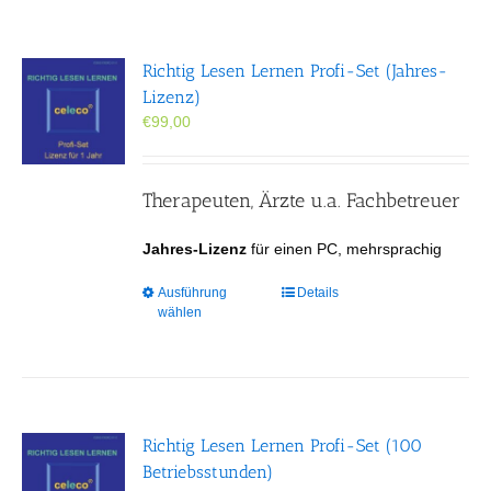
Richtig Lesen Lernen Profi-Set (Jahres-
Lizenz)
€
99,00
Therapeuten, Ärzte u.a. Fachbetreuer
Jahres-Lizenz
für einen PC, mehrsprachig
Dieses
Ausführung
Details
wählen
Produkt
weist
mehrere
Varianten
auf.
Die
Richtig Lesen Lernen Profi-Set (100
Optionen
Betriebsstunden)
können