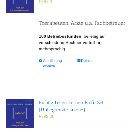
€
99,00
auf
der
Produktseite
gewählt
Therapeuten, Ärzte u.a. Fachbetreuer
werden
100 Betriebsstunden,
beliebig auf
verschiedene Rechner verteilbar,
mehrsprachig
Dieses
Ausführung
Details
wählen
Produkt
weist
mehrere
Varianten
auf.
Die
Richtig Lesen Lernen Profi-Set
Optionen
(Unbegrenzte Lizenz)
können
€
299,00
auf
der
Produktseite