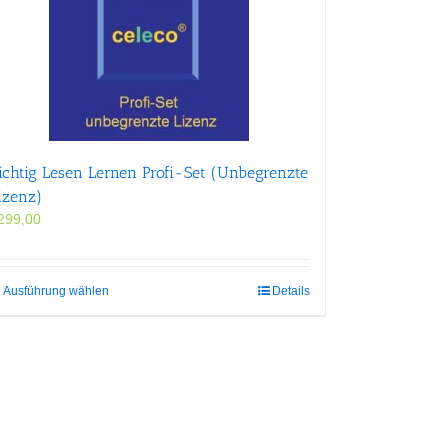
ichtig Lesen Lernen Profi-Set (Unbegrenzte
izenz)
299,00
Dieses
Ausführung wählen
Details
Produkt
weist
mehrere
Varianten
auf.
Die
Optionen