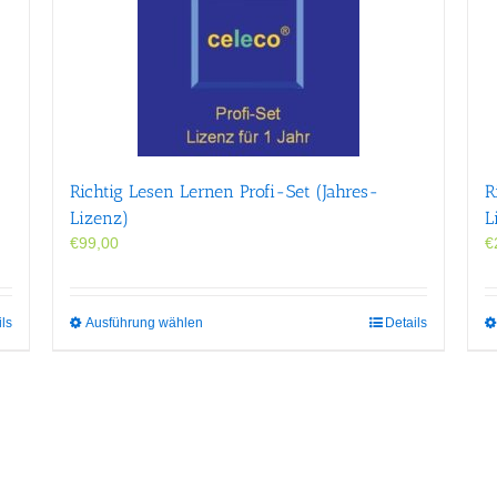
Richtig Lesen Lernen Profi-Set (Jahres-
R
Lizenz)
L
€
99,00
€
Dieses
ils
Ausführung wählen
Details
Produkt
weist
mehrere
Varianten
auf.
Die
Optionen