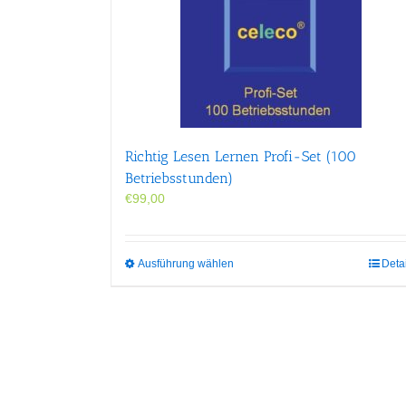
Richtig Lesen Lernen Profi-Set (100
Betriebsstunden)
€
99,00
Dieses
Ausführung wählen
Deta
Produkt
weist
mehrere
Varianten
auf.
Die
Optionen