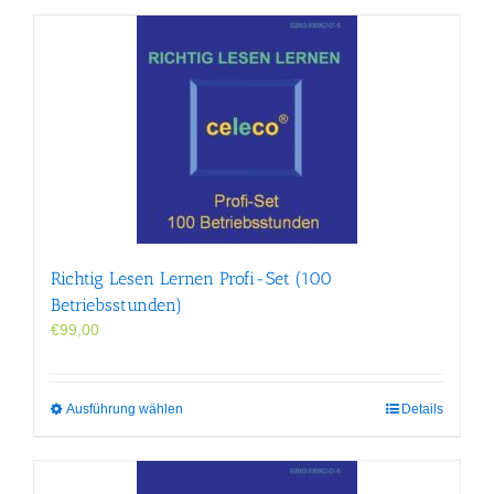
Richtig Lesen Lernen Profi-Set (100
Betriebsstunden)
€
99,00
Dieses
Ausführung wählen
Details
Produkt
weist
mehrere