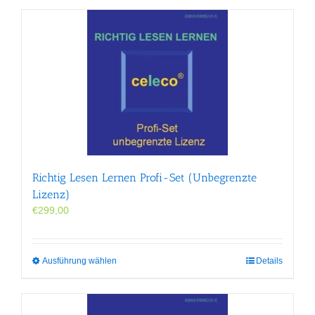
Richtig Lesen Lernen Profi-Set (Unbegrenzte
Lizenz)
€
299,00
Dieses
Ausführung wählen
Details
Produkt
weist
mehrere