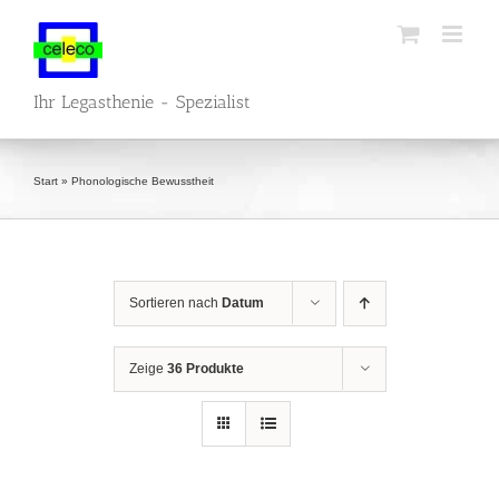
Zum
Inhalt
springen
Ihr Legasthenie - Spezialist
Start
»
Phonologische Bewusstheit
Sortieren nach
Datum
Zeige
36 Produkte