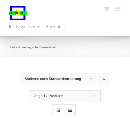
Zum
Inhalt
springen
Ihr Legasthenie - Spezialist
Start
»
Phonologische Bewusstheit
Sortieren nach
Standardsortierung
Zeige
12 Produkte