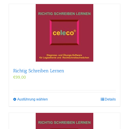
Richtig Schreiben Lernen
€
99,00
Dieses
Ausführung wählen
Details
Produkt
weist
mehrere
Varianten