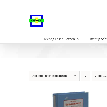
Zum
Inhalt
springen
Richtig Lesen Lernen
Richtig Sch
Sortieren nach
Beliebtheit
Zeige
12