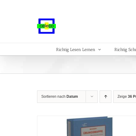
Zum
Inhalt
springen
Richtig Lesen Lernen
Richtig Sch
Sortieren nach
Datum
Zeige
36 P