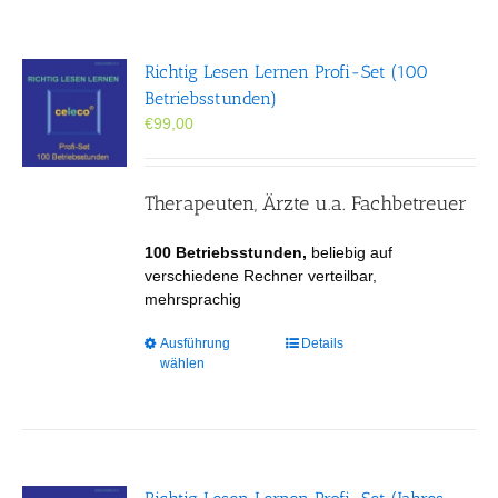
Richtig Lesen Lernen Profi-Set (100
Betriebsstunden)
€
99,00
Therapeuten, Ärzte u.a. Fachbetreuer
100 Betriebsstunden,
beliebig auf
verschiedene Rechner verteilbar,
mehrsprachig
Dieses
Ausführung
Details
wählen
Produkt
weist
mehrere
Varianten
auf.
Die