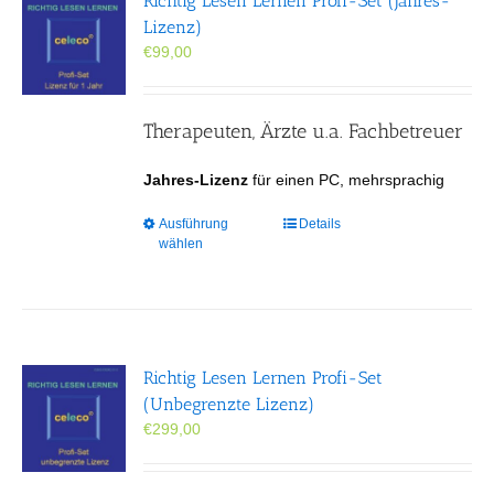
Richtig Lesen Lernen Profi-Set (Jahres-
Optionen
Lizenz)
können
€
99,00
auf
der
Produktseite
gewählt
Therapeuten, Ärzte u.a. Fachbetreuer
werden
Jahres-Lizenz
für einen PC, mehrsprachig
Dieses
Ausführung
Details
wählen
Produkt
weist
mehrere
Varianten
auf.
Die
Richtig Lesen Lernen Profi-Set
Optionen
(Unbegrenzte Lizenz)
können
€
299,00
auf
der
Produktseite