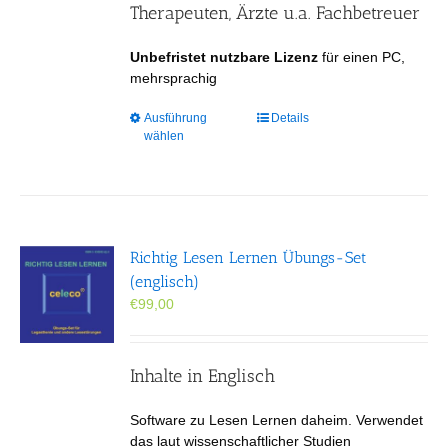
gewählt
Therapeuten, Ärzte u.a. Fachbetreuer
werden
Unbefristet nutzbare Lizenz
für einen PC,
mehrsprachig
Dieses
Ausführung
Details
wählen
Produkt
weist
mehrere
Varianten
auf.
Die
Richtig Lesen Lernen Übungs-Set
Optionen
(englisch)
können
€
99,00
auf
der
Produktseite
gewählt
Inhalte in Englisch
werden
Software zu Lesen Lernen daheim. Verwendet
das laut wissenschaftlicher Studien