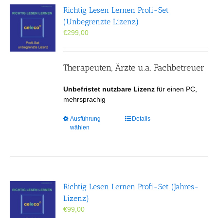
Richtig Lesen Lernen Profi-Set
(Unbegrenzte Lizenz)
€
299,00
Therapeuten, Ärzte u.a. Fachbetreuer
Unbefristet nutzbare Lizenz
für einen PC,
mehrsprachig
Dieses
Ausführung
Details
wählen
Produkt
weist
mehrere
Varianten
auf.
Die
Richtig Lesen Lernen Profi-Set (Jahres-
Optionen
Lizenz)
können
€
99,00
auf