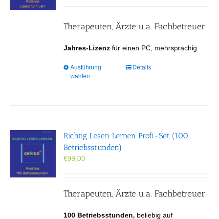
der
Produktseite
gewählt
Therapeuten, Ärzte u.a. Fachbetreuer
werden
Jahres-Lizenz
für einen PC, mehrsprachig
Dieses
Ausführung
Details
wählen
Produkt
weist
mehrere
Varianten
auf.
Die
Richtig Lesen Lernen Profi-Set (100
Optionen
Betriebsstunden)
können
€
99,00
auf
der
Produktseite
gewählt
Therapeuten, Ärzte u.a. Fachbetreuer
werden
100 Betriebsstunden,
beliebig auf