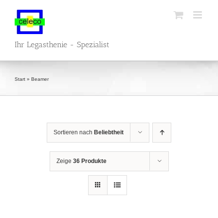
Zum
Inhalt
springen
Ihr Legasthenie - Spezialist
Start
»
Beamer
Sortieren nach
Beliebtheit
Zeige
36 Produkte