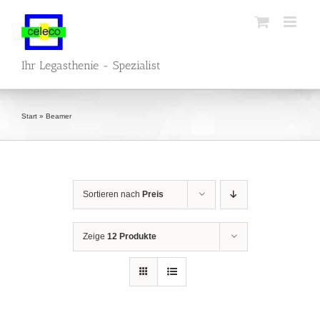
Zum
Inhalt
springen
Ihr Legasthenie - Spezialist
Start
»
Beamer
Sortieren nach
Preis
Zeige
12 Produkte