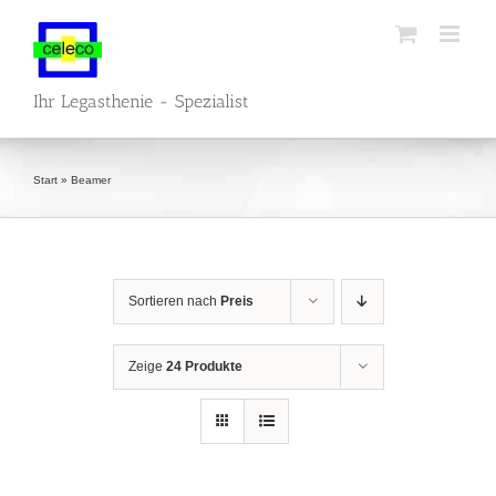
Zum
Inhalt
springen
Ihr Legasthenie - Spezialist
Start
»
Beamer
Sortieren nach
Preis
Zeige
24 Produkte