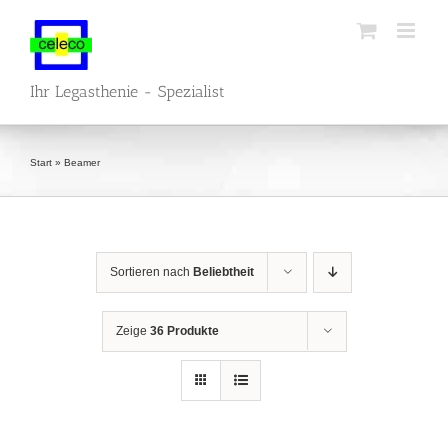
Zum
Inhalt
springen
Ihr Legasthenie - Spezialist
Start
»
Beamer
Sortieren nach
Beliebtheit
Zeige
36 Produkte