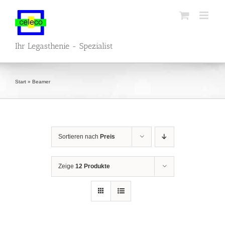
Zum
Inhalt
springen
Ihr Legasthenie - Spezialist
Start
»
Beamer
Sortieren nach
Preis
Zeige
12 Produkte