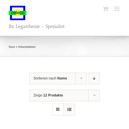
Zum
Inhalt
springen
Ihr Legasthenie - Spezialist
Start
»
Arbeitsblätter
Sortieren nach
Name
Zeige
12 Produkte