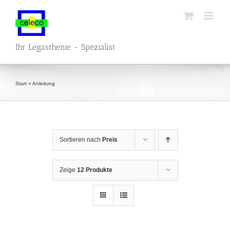
Zum
Inhalt
springen
Ihr Legasthenie - Spezialist
Start
»
Anleitung
Sortieren nach
Preis
Zeige
12 Produkte