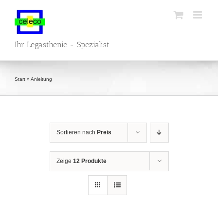
Zum
Inhalt
springen
Ihr Legasthenie - Spezialist
Start
»
Anleitung
Sortieren nach
Preis
Zeige
12 Produkte