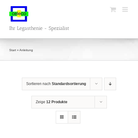
Zum
Inhalt
springen
Ihr Legasthenie - Spezialist
Start
»
Anleitung
Sortieren nach
Standardsortierung
Zeige
12 Produkte