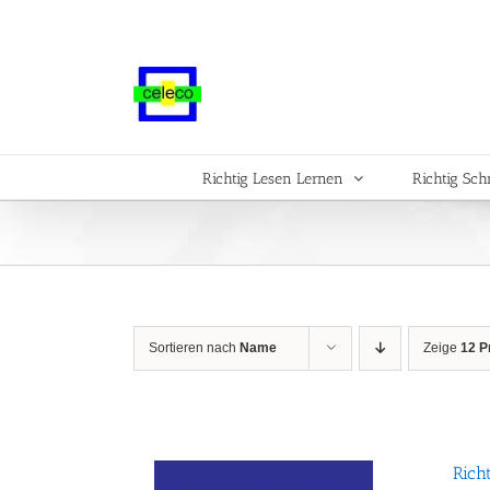
Zum
Inhalt
springen
Richtig Lesen Lernen
Richtig Sch
Sortieren nach
Name
Zeige
12 P
Rich