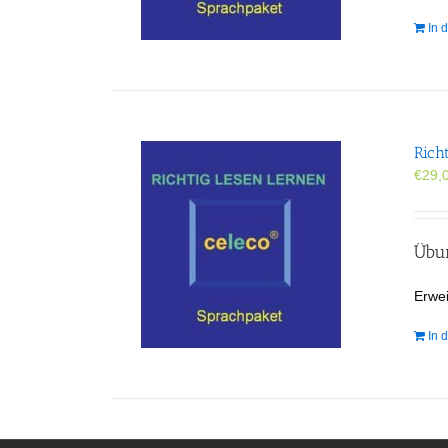
In 
Rich
€
29,
Übun
Erwei
In 