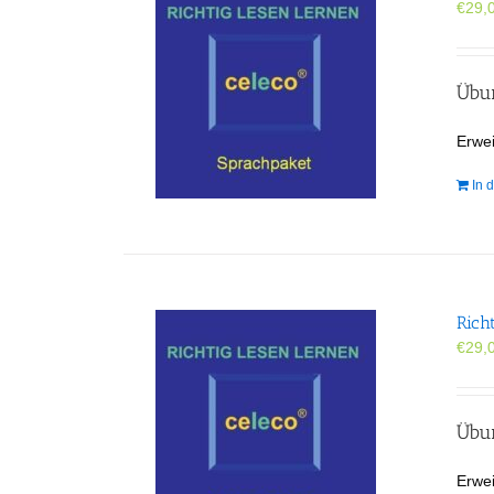
€
29,
Übun
Erwei
In 
Rich
€
29,
Übun
Erwei