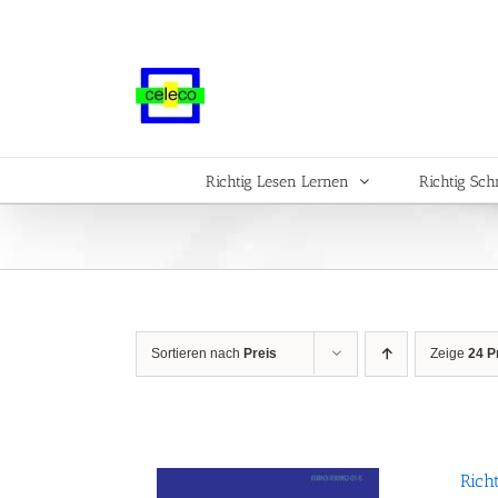
Zum
Inhalt
springen
Richtig Lesen Lernen
Richtig Sch
Sortieren nach
Preis
Zeige
24 P
Rich