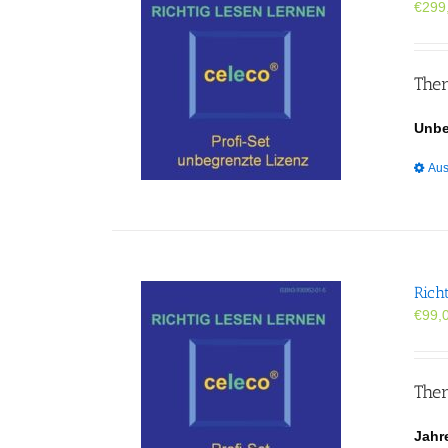
€
299
Ther
Unbe
Aus
Rich
€
99,
Ther
Jahr