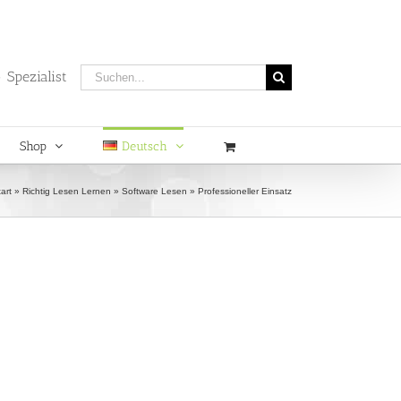
Suche
 Spezialist
nach:
Shop
Deutsch
art
»
Richtig Lesen Lernen
»
Software Lesen
»
Professioneller Einsatz