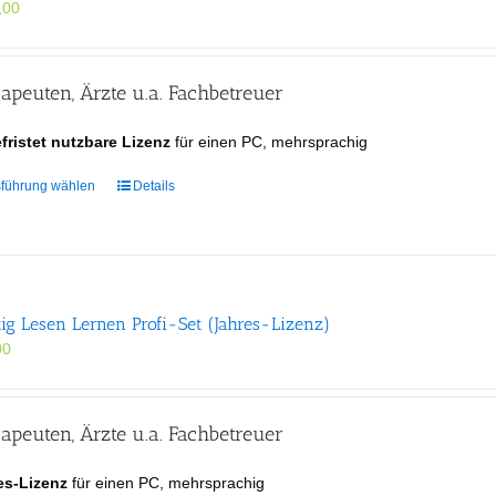
,00
apeuten, Ärzte u.a. Fachbetreuer
fristet nutzbare Lizenz
für einen PC, mehrsprachig
Dieses
führung wählen
Details
Produkt
weist
mehrere
Varianten
auf.
tig Lesen Lernen Profi-Set (Jahres-Lizenz)
Die
Optionen
00
können
auf
der
apeuten, Ärzte u.a. Fachbetreuer
Produktseite
gewählt
es-Lizenz
für einen PC, mehrsprachig
werden