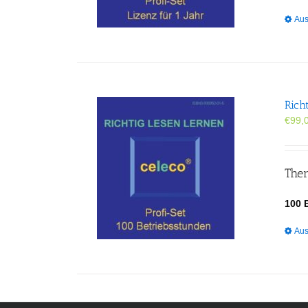
Aus
Rich
€
99,
Ther
100 
Aus