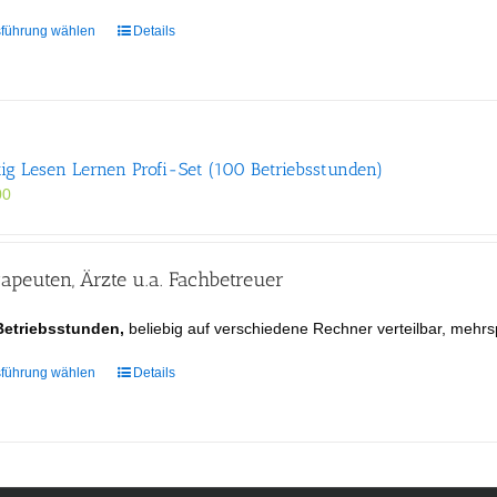
Dieses
führung wählen
Details
Produkt
weist
mehrere
Varianten
auf.
tig Lesen Lernen Profi-Set (100 Betriebsstunden)
Die
Optionen
00
können
auf
der
apeuten, Ärzte u.a. Fachbetreuer
Produktseite
gewählt
Betriebsstunden,
beliebig auf verschiedene Rechner verteilbar, mehrs
werden
Dieses
führung wählen
Details
Produkt
weist
mehrere
Varianten
auf.