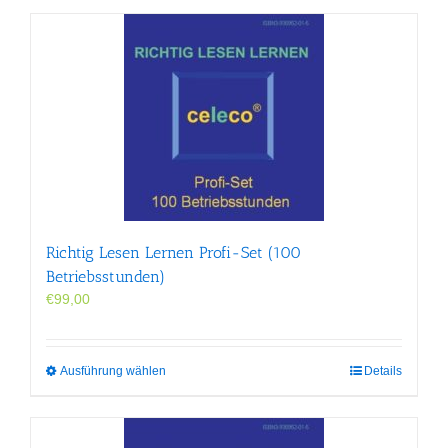
Richtig Lesen Lernen Profi-Set (100
Betriebsstunden)
€
99,00
Dieses
Ausführung wählen
Details
Produkt
weist
mehrere