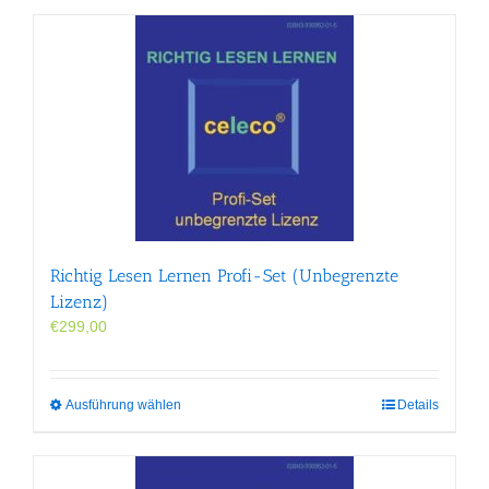
Richtig Lesen Lernen Profi-Set (Unbegrenzte
Lizenz)
€
299,00
Dieses
Ausführung wählen
Details
Produkt
weist
mehrere