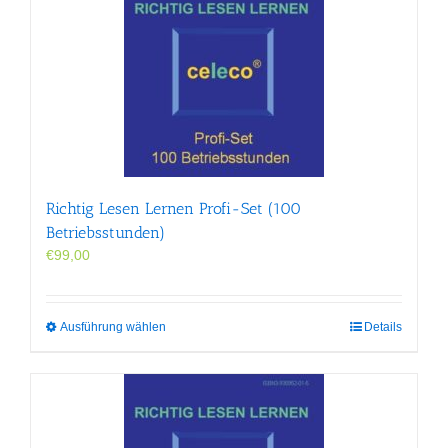
Varianten
auf.
Die
Optionen
können
auf
der
Produktseite
gewählt
werden
Richtig Lesen Lernen Profi-Set (100
Betriebsstunden)
€
99,00
Dieses
Ausführung wählen
Details
Produkt
weist
mehrere
Varianten
auf.