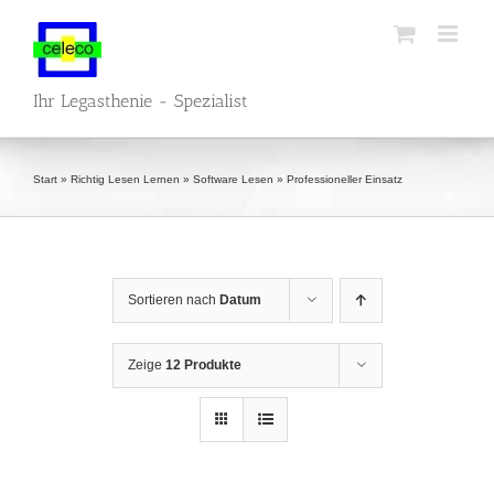
Zum
Inhalt
springen
Ihr Legasthenie - Spezialist
Start
»
Richtig Lesen Lernen
»
Software Lesen
»
Professioneller Einsatz
Sortieren nach
Datum
Zeige
12 Produkte