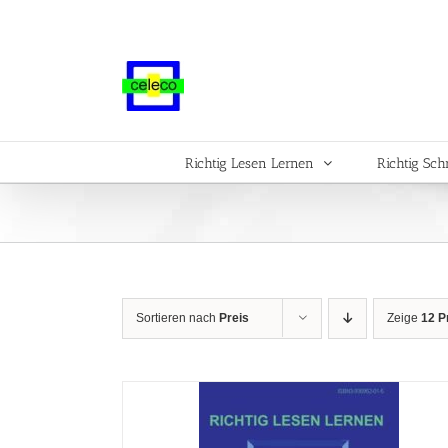
Zum
Inhalt
springen
Richtig Lesen Lernen
Richtig Sch
Sortieren nach
Preis
Zeige
12 P