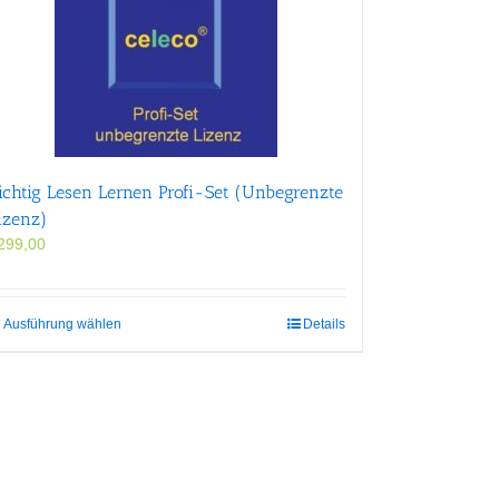
ichtig Lesen Lernen Profi-Set (Unbegrenzte
izenz)
299,00
Dieses
Ausführung wählen
Details
Produkt
weist
mehrere
Varianten
auf.
Die
Optionen