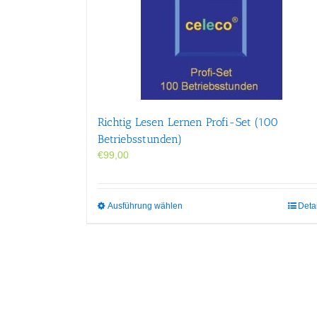
Richtig Lesen Lernen Profi-Set (100
Betriebsstunden)
€
99,00
Dieses
Ausführung wählen
Deta
Produkt
weist
mehrere
Varianten
auf.
Die
Optionen