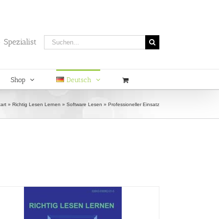
Suche
 Spezialist
nach:
Shop
Deutsch
art
»
Richtig Lesen Lernen
»
Software Lesen
»
Professioneller Einsatz