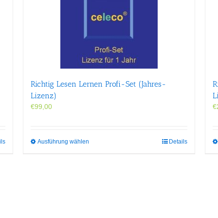
Richtig Lesen Lernen Profi-Set (Jahres-
R
Lizenz)
L
€
99,00
€
Dieses
ils
Ausführung wählen
Details
Produkt
weist
mehrere
Varianten
auf.
Die
Optionen