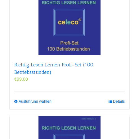
Varianten
auf.
Die
Optionen
können
auf
der
Produktseite
gewählt
werden
Richtig Lesen Lernen Profi-Set (100
Betriebsstunden)
€
99,00
Dieses
Ausführung wählen
Details
Produkt
weist
mehrere
Varianten
auf.