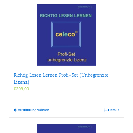
Richtig Lesen Lernen Profi-Set (Unbegrenzte
Lizenz)
€
299,00
Dieses
Ausführung wählen
Details
Produkt
weist
mehrere