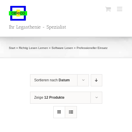
Zum
Inhalt
springen
Ihr Legasthenie - Spezialist
Start
»
Richtig Lesen Lernen
»
Software Lesen
»
Professioneller Einsatz
Sortieren nach
Datum
Zeige
12 Produkte